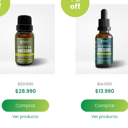
f
off
$
29.990
$
14.990
$
28.990
$
13.990
Comprar
Comprar
Ver producto
Ver producto