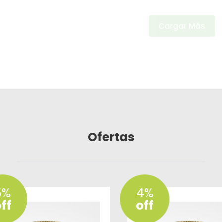
Cargar Más
Ofertas
5%
4%
ff
off