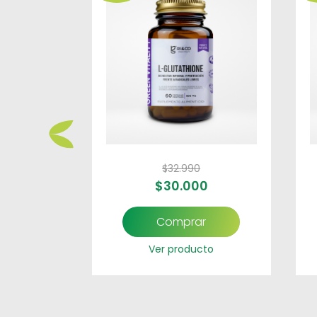
$
32.990
0
$
30.000
r
Comprar
to
Ver producto