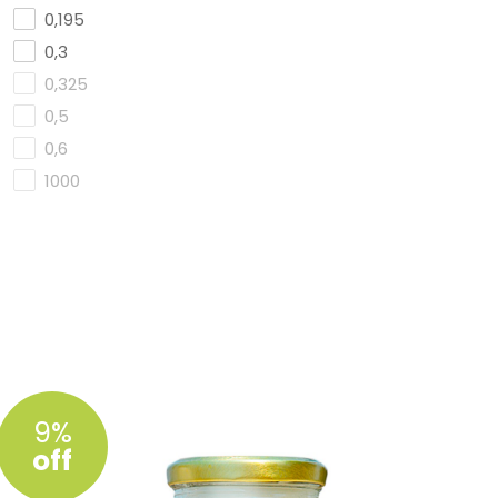
0,195
0,3
0,325
0,5
0,6
1000
9%
off