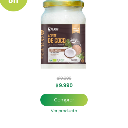
off
$
10.990
$
9.990
Comprar
Ver producto