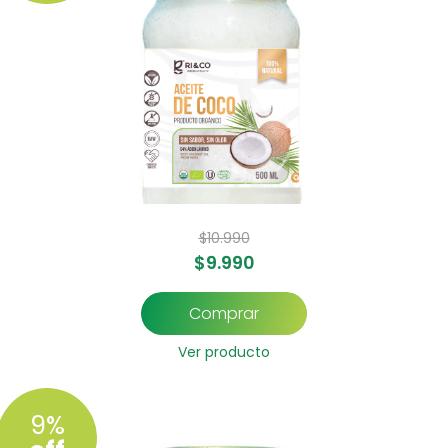
$
10.990
$
9.990
Comprar
Ver producto
9%