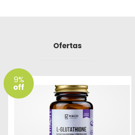
Ofertas
9%
off