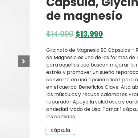
Cápsula, Glyci
de magnesio
El
El
$
14.990
$
13.990
precio
precio
original
actual
Glicinato de Magnesio 90 Cápsulas – Re
de Magnesio es una de las formas de 
era:
es:
para aquellos que buscan mejorar la re
$14.990.
$13.990.
estrés y promover un sueño reparador.
convierte en una opción eficaz para m
en el cuerpo. Beneficios Clave: Alta ab
los músculos y reduce calambres Pr
reparador Apoya la salud ósea y cardi
ansiedad Modo de Uso: Tomar 1 cápsu
las comidas.
cápsula