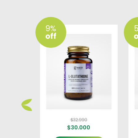
9%
off
o
$
32.990
0
$
30.000