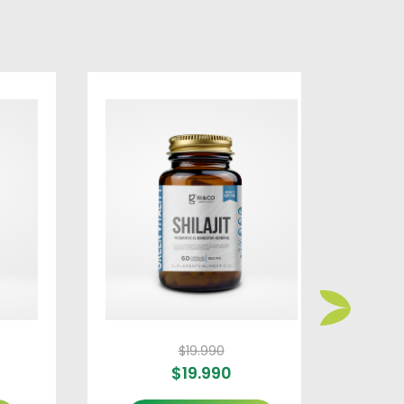
$
19.990
$
19.990