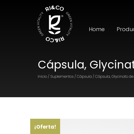
Home
Produ
Cápsula, Glycin
Inicio / Suplementos / Cápsula / Cápsula, Glycinato 
¡Oferta!