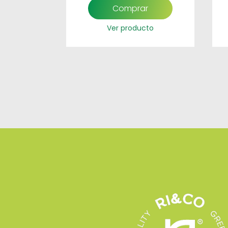
r
Comprar
to
Ver producto