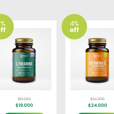
5%
4%
ff
off
$
19.990
$
24.990
$
19.000
$
24.000