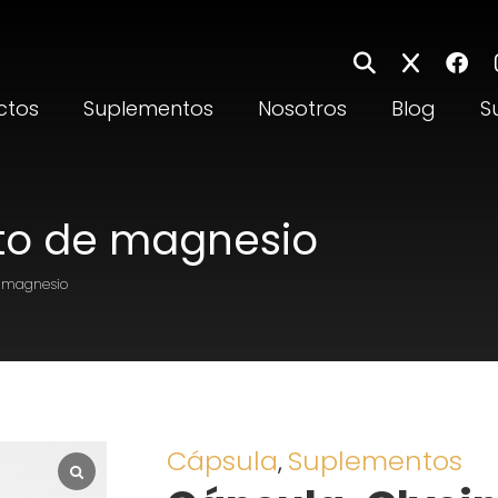
ctos
Suplementos
Nosotros
Blog
S
ato de magnesio
de magnesio
Cápsula
Suplementos
,