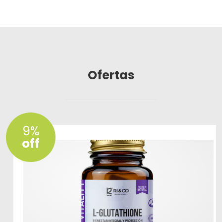
Ofertas
9%
off