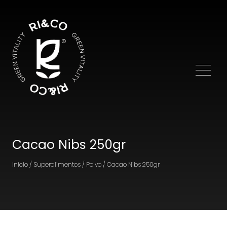
Cacao Nibs 250gr
Inicio / Superalimentos / Polvo / Cacao Nibs 250gr