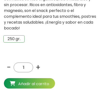
$14.490.
$12.990.
sin procesar. Ricos en antioxidantes, fibra y
magnesio, son el snack perfecto o el
complemento ideal para tus smoothies, postres
y recetas saludables. ¡Energía y sabor en cada
bocado!
250 gr.
-
+
Añadir al carrito