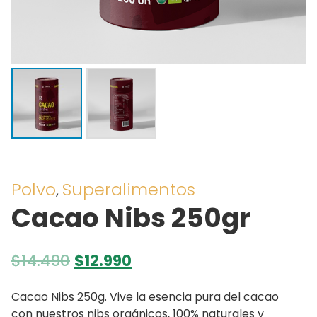
Polvo
Superalimentos
,
Cacao Nibs 250gr
El
El
$
14.490
$
12.990
precio
precio
original
actual
Cacao Nibs 250g. Vive la esencia pura del cacao
era:
es:
con nuestros nibs orgánicos, 100% naturales y