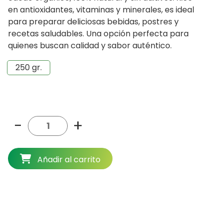
$11.990.
$10.990.
en antioxidantes, vitaminas y minerales, es ideal
para preparar deliciosas bebidas, postres y
recetas saludables. Una opción perfecta para
quienes buscan calidad y sabor auténtico.
250 gr.
-
+
Añadir al carrito