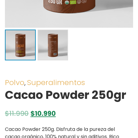
Polvo
Superalimentos
,
Cacao Powder 250gr
El
El
$
11.990
$
10.990
precio
precio
original
actual
Cacao Powder 250g. Disfruta de la pureza del
era:
es:
cacao orgánico, 100% natural y sin aditivos. Rico