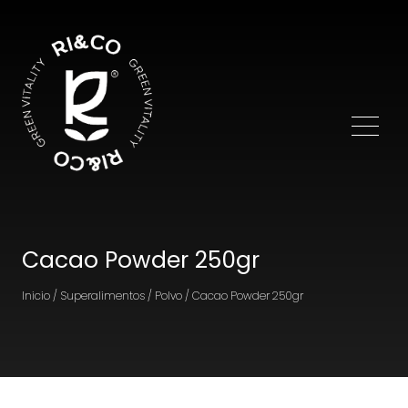
Cacao Powder 250gr
Inicio / Superalimentos / Polvo / Cacao Powder 250gr