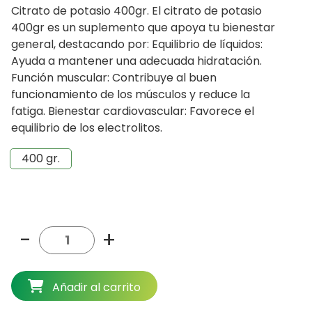
original
actual
Citrato de potasio 400gr. El citrato de potasio
era:
es:
400gr es un suplemento que apoya tu bienestar
$19.990.
$18.990.
general, destacando por: Equilibrio de líquidos:
Ayuda a mantener una adecuada hidratación.
Función muscular: Contribuye al buen
funcionamiento de los músculos y reduce la
fatiga. Bienestar cardiovascular: Favorece el
equilibrio de los electrolitos.
400 gr.
-
+
Añadir al carrito