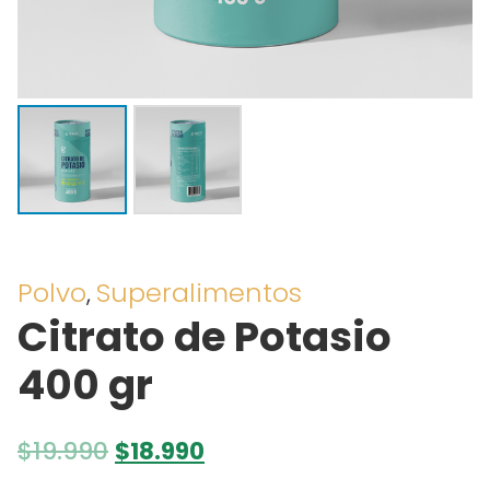
Polvo
Superalimentos
,
Citrato de Potasio
400 gr
El
El
$
19.990
$
18.990
precio
precio